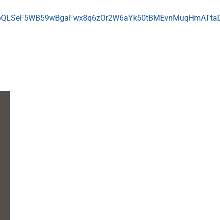
1FAIpQLSeF5WB59wBgaFwx8q6zOr2W6aYk50tBMEvnMuqHmATta