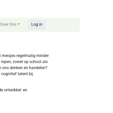
Over Ons
Log in
t meisjes regelmatig minder
lopen, zowel op school als
en ons denken en handelen?
cognitief talent bij
de ontwikkel- en