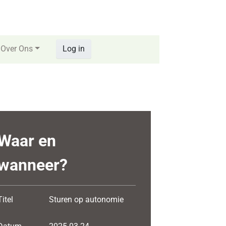
Over Ons
Log in
Waar en
wanneer?
Titel
Sturen op autonomie