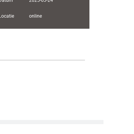
Datum
2025-03-24
Locatie
online