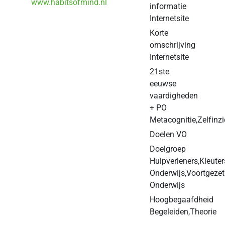
www.habitsofmind.nl
informatie
Internetsite
Korte
omschrijving
Internetsite
21ste
eeuwse
vaardigheden
+ PO
Metacognitie,Zelfinzi
Doelen VO
Doelgroep
Hulpverleners,Kleuter
Onderwijs,Voortgezet
Onderwijs
Hoogbegaafdheid
Begeleiden,Theorie